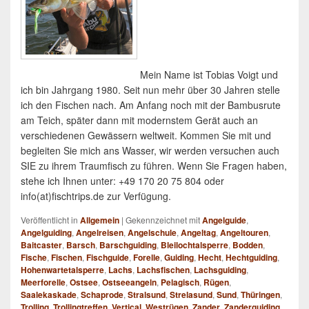
Mein Name ist Tobias Voigt und
ich bin Jahrgang 1980. Seit nun mehr über 30 Jahren stelle
ich den Fischen nach. Am Anfang noch mit der Bambusrute
am Teich, später dann mit modernstem Gerät auch an
verschiedenen Gewässern weltweit. Kommen Sie mit und
begleiten Sie mich ans Wasser, wir werden versuchen auch
SIE zu ihrem Traumfisch zu führen. Wenn Sie Fragen haben,
stehe ich Ihnen unter: +49 170 20 75 804 oder
info(at)fischtrips.de zur Verfügung.
Veröffentlicht in
Allgemein
|
Gekennzeichnet mit
Angelguide
,
Angelguiding
,
Angelreisen
,
Angelschule
,
Angeltag
,
Angeltouren
,
Baitcaster
,
Barsch
,
Barschguiding
,
Bleilochtalsperre
,
Bodden
,
Fische
,
Fischen
,
Fischguide
,
Forelle
,
Guiding
,
Hecht
,
Hechtguiding
,
Hohenwartetalsperre
,
Lachs
,
Lachsfischen
,
Lachsguiding
,
Meerforelle
,
Ostsee
,
Ostseeangeln
,
Pelagisch
,
Rügen
,
Saalekaskade
,
Schaprode
,
Stralsund
,
Strelasund
,
Sund
,
Thüringen
,
Trolling
,
Trollingtreffen
,
Vertical
,
Westrügen
,
Zander
,
Zanderguiding