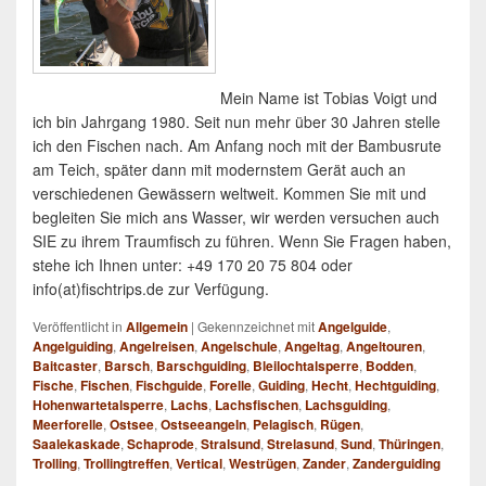
Mein Name ist Tobias Voigt und
ich bin Jahrgang 1980. Seit nun mehr über 30 Jahren stelle
ich den Fischen nach. Am Anfang noch mit der Bambusrute
am Teich, später dann mit modernstem Gerät auch an
verschiedenen Gewässern weltweit. Kommen Sie mit und
begleiten Sie mich ans Wasser, wir werden versuchen auch
SIE zu ihrem Traumfisch zu führen. Wenn Sie Fragen haben,
stehe ich Ihnen unter: +49 170 20 75 804 oder
info(at)fischtrips.de zur Verfügung.
Veröffentlicht in
Allgemein
|
Gekennzeichnet mit
Angelguide
,
Angelguiding
,
Angelreisen
,
Angelschule
,
Angeltag
,
Angeltouren
,
Baitcaster
,
Barsch
,
Barschguiding
,
Bleilochtalsperre
,
Bodden
,
Fische
,
Fischen
,
Fischguide
,
Forelle
,
Guiding
,
Hecht
,
Hechtguiding
,
Hohenwartetalsperre
,
Lachs
,
Lachsfischen
,
Lachsguiding
,
Meerforelle
,
Ostsee
,
Ostseeangeln
,
Pelagisch
,
Rügen
,
Saalekaskade
,
Schaprode
,
Stralsund
,
Strelasund
,
Sund
,
Thüringen
,
Trolling
,
Trollingtreffen
,
Vertical
,
Westrügen
,
Zander
,
Zanderguiding