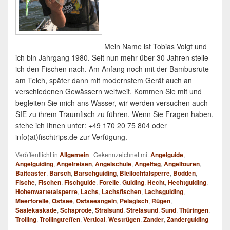
Mein Name ist Tobias Voigt und
ich bin Jahrgang 1980. Seit nun mehr über 30 Jahren stelle
ich den Fischen nach. Am Anfang noch mit der Bambusrute
am Teich, später dann mit modernstem Gerät auch an
verschiedenen Gewässern weltweit. Kommen Sie mit und
begleiten Sie mich ans Wasser, wir werden versuchen auch
SIE zu ihrem Traumfisch zu führen. Wenn Sie Fragen haben,
stehe ich Ihnen unter: +49 170 20 75 804 oder
info(at)fischtrips.de zur Verfügung.
Veröffentlicht in
Allgemein
|
Gekennzeichnet mit
Angelguide
,
Angelguiding
,
Angelreisen
,
Angelschule
,
Angeltag
,
Angeltouren
,
Baitcaster
,
Barsch
,
Barschguiding
,
Bleilochtalsperre
,
Bodden
,
Fische
,
Fischen
,
Fischguide
,
Forelle
,
Guiding
,
Hecht
,
Hechtguiding
,
Hohenwartetalsperre
,
Lachs
,
Lachsfischen
,
Lachsguiding
,
Meerforelle
,
Ostsee
,
Ostseeangeln
,
Pelagisch
,
Rügen
,
Saalekaskade
,
Schaprode
,
Stralsund
,
Strelasund
,
Sund
,
Thüringen
,
Trolling
,
Trollingtreffen
,
Vertical
,
Westrügen
,
Zander
,
Zanderguiding